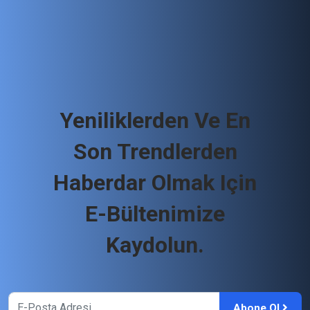
Yeniliklerden Ve En
Son Trendlerden
Haberdar Olmak Için
E-Bültenimize
Kaydolun.
Abone Ol