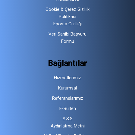
Cookie & Çerez Gizlilik
Politikası
Eposta Gizliliği
Veri Sahibi Başvuru
Formu
Bağlantılar
Hizmetlerimiz
Kurumsal
Referanslarımız
E-Bülten
S.S.S
Aydınlatma Metni